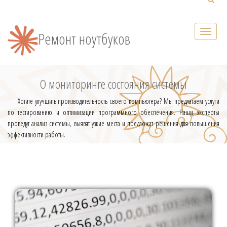
Ремонт ноутбуков
О мониторинге состояния системы
Хотите улучшить производительность своего компьютера? Мы предлагаем услуги
по тестированию и оптимизации программного обеспечения. Наши эксперты
проведут анализ системы, выявят узкие места и предложат решения для повышения
эффективности работы.