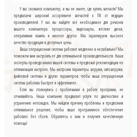
У вас сломался компьютер, и вы не знаете, где купить запчасти? Мы
предлагаем широкий ассортимент запчастей к ПК от ведущих
производителей. У нас вы найдёте всё необходимое для ремонта
вашего компьютера: процессоры, видеокарты, жёсткие диски,
оперативная память и многое другое. Мы гарантируем высокое
качество продукции и доступные цены.
Ваша операционная система работает медленно и нестабильно? Мы
поможем вам настроить её для оптимальной производительности. Наши
эксперты проведут анализ вашей системы и предложат рекомендации по
оптимизации настроек. Мы настроим параметры загрузки, автозагрузки,
файловой системы и других параметров, чтобы ваша операционная
система работала быстрее и эффективнее.
Если вы столкнулись с проблемами в работе программ, не
отчаивайтесь. Наша компания предлагает услуги по диагностике и
устранению неполадок. Мы найдем причину проблемы и предложим
оптимальное решение, чтобы ваше программное обеспечение
работало без сбоев. Обратитесь к нам и получите качественную
помощь!